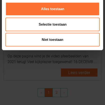
Alles toestaan
Selectie toestaan
Niet toestaan
Video sfeerbeelden 2021
Op deze pagina vind je de video sfeerbeelden van
2021 terug! Veel kijkplezier toegewenst! 16 DECEMB ...
Lees verder
‹
1
2
›