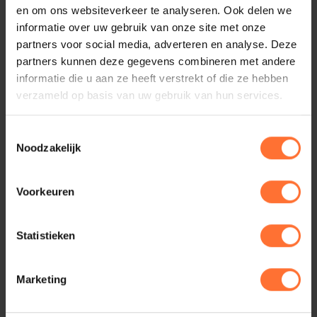
en om ons websiteverkeer te analyseren. Ook delen we
2023 terug! Veel kijkplezier toegewenst! DONDERDAG
informatie over uw gebruik van onze site met onze
...
partners voor social media, adverteren en analyse. Deze
partners kunnen deze gegevens combineren met andere
Lees verder
informatie die u aan ze heeft verstrekt of die ze hebben
verzameld op basis van uw gebruik van hun services.
Toestemmingsselectie
Noodzakelijk
Voorkeuren
Video sfeerbeelden 2022
Statistieken
Op deze pagina vind je de video sfeerbeelden van
2022 terug! Veel kijkplezier toegewenst! 20 DECEMB ...
Marketing
Lees verder