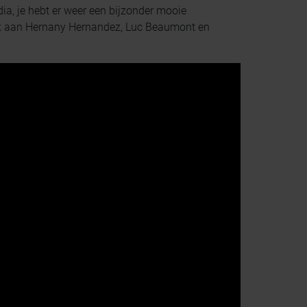
a, je hebt er weer een bijzonder mooie
nk aan Hernany Hernandez, Luc Beaumont en