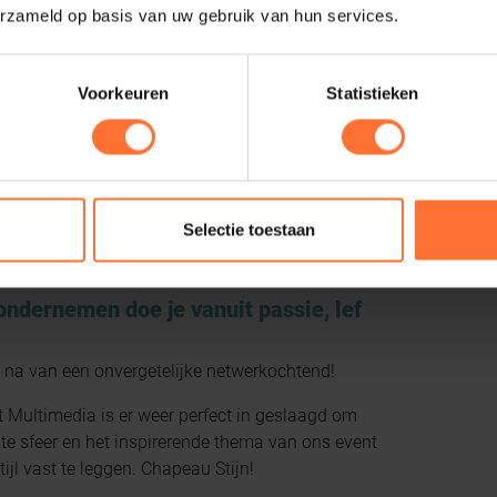
erzameld op basis van uw gebruik van hun services.
Voorkeuren
Statistieken
Selectie toestaan
dernemen doe je vanuit passie, lef
 na van een onvergetelijke netwerkochtend!
Multimedia is er weer perfect in geslaagd om
e sfeer en het inspirerende thema van ons event
jl vast te leggen. Chapeau Stijn!