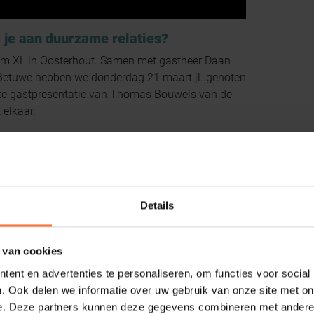
e aan duurzame relaties?
aam XL in Oosterhout. Samen met gastheer Daan
Betuwe hebben we donderdag 21 maart jl. genoten
te gastpresentatie van Thomas Bouwels van de
 elkaar.
waarbij Willem Beijers en Simon Talapessy ons
amheidsoplossingen die zij te bieden hebben.
n Vermaat Multimedia die met deze sfeerbeelden
een geslaagde bijeenkomst!
Details
 van cookies
ent en advertenties te personaliseren, om functies voor social
. Ook delen we informatie over uw gebruik van onze site met on
e. Deze partners kunnen deze gegevens combineren met andere i