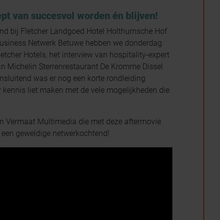
 van succesvol worden én blijven!
nd bij Fletcher Landgoed Hotel Holthurnsche Hof
 Business Netwerk Betuwe hebben we donderdag
letcher Hotels, het interview van hospitality-expert
an Michelin Sterrenrestaurant De Kromme Dissel
ansluitend was er nog een korte rondleiding
 kennis liet maken met de vele mogelijkheden die
n Vermaat Multimedia die met deze aftermovie
 een geweldige netwerkochtend!