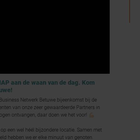
P aan de waan van de dag. Kom
tuwe!
e Business Netwerk Betuwe bijeenkomst bij de
ten van onze zeer gewaardeerde Partners in
ogen ontvangen, daar doen we het voor! 💪🏻
p een wel héél bijzondere locatie. Samen met
Beld hebben we er elke minuut van genoten.