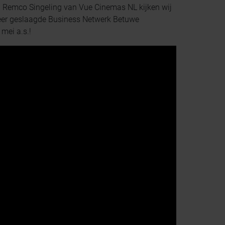
 Remco Singeling van Vue Cinemas NL kijken wij
 zeer geslaagde Business Netwerk Betuwe
mei a.s.!