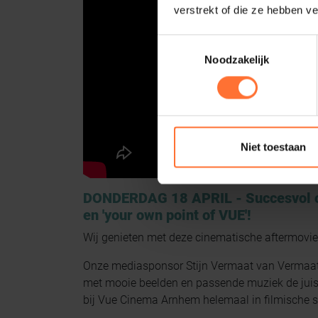
verstrekt of die ze hebben v
Toestemmingsselectie
Noodzakelijk
Niet toestaan
DONDERDAG 18 APRIL - Succesvol on
en 'your own point of VUE'!
Wij genieten met deze cinematische aftermovie
Onze mediasponsor Stijn Vermaat van Vermaat 
met mooie beelden en passende muziek de juist
bij Vue Cinema Arnhem helemaal in filmische sti