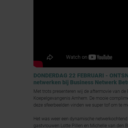
DONDERDAG 22 FEBRUARI - ONTSNA
netwerken bij Business Netwerk Be
Met trots presenteren wij de aftermovie van d
Koepelgevangenis Arnhem. De mooie complimen
deze sfeerbeelden vinden we super tof om te m
Het was weer een dynamische netwerkochtend o
gastvrouwen Lotte Pillen en Michelle van den 