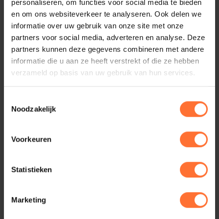
personaliseren, om functies voor social media te bieden
Waterhouse ...
en om ons websiteverkeer te analyseren. Ook delen we
informatie over uw gebruik van onze site met onze
Lees verder
partners voor social media, adverteren en analyse. Deze
partners kunnen deze gegevens combineren met andere
informatie die u aan ze heeft verstrekt of die ze hebben
verzameld op basis van uw gebruik van hun services.
Toestemmingsselectie
Noodzakelijk
Hoofdsponsor Avodesch
Voorkeuren
Mark in den Bosch, marketing en sales manager, is
Statistieken
inmiddels 7 jaar werkzaam bij Avodesch. Met meer d
...
Marketing
Lees verder