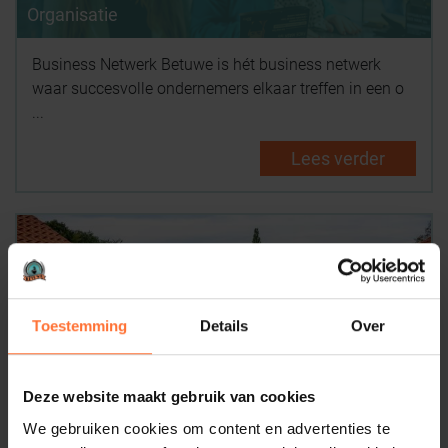
Organisatie
Business Netwerk Betuwe is hét business netwerk
waar succesvolle ondernemers elkaar treffen in een o
...
Lees verder
Toestemming
Details
Over
Ons verhaal
Deze website maakt gebruik van cookies
Netwerker pur-sang José Peters was jarenlang
We gebruiken cookies om content en advertenties te
werkzaam als directie secretaresse bij Price