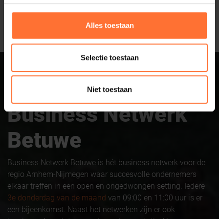
Alles toestaan
Selectie toestaan
Sluit aan bij
Niet toestaan
Business Netwerk
Betuwe
Business Netwerk Betuwe is hét business netwerk voor de
regio Arnhem-Nijmegen waar succesvolle ondernemers
elkaar treffen in een open en ongedwongen setting. Iedere
3e donderdag van de maand
van 09:00 en 11:00 uur is er
een bijeenkomst. Naast het netwerken zijn er ook