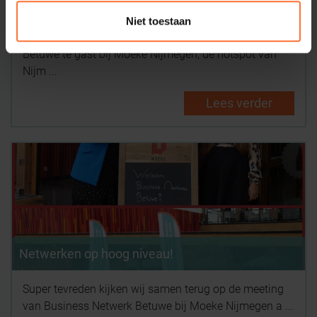
De foto's van 'Het dak gaat eraf!' staan online!
Niet toestaan
Op donderdag 27 mei 2021 was Business Netwerk
Betuwe te gast bij Moeke Nijmegen, dé hotspot van
Nijm ...
Lees verder
Netwerken op hoog niveau!
Super tevreden kijken wij samen terug op de meeting
van Business Netwerk Betuwe bij Moeke Nijmegen a ...