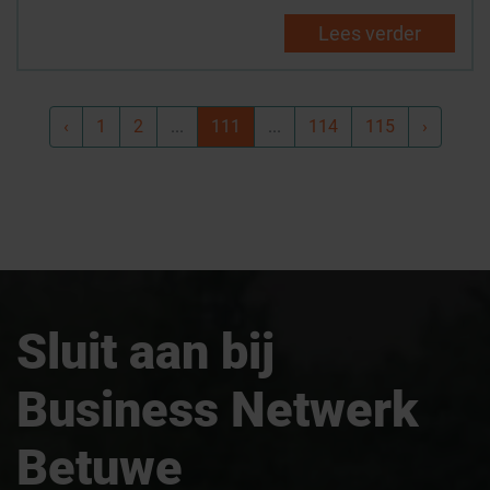
Lees verder
‹
1
2
...
111
...
114
115
›
Sluit aan bij
Business Netwerk
Betuwe