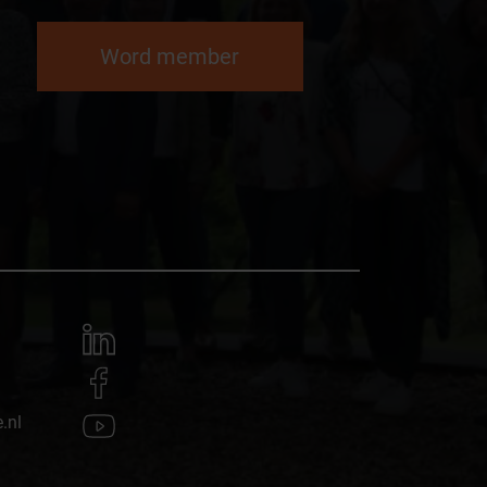
Word member
.nl