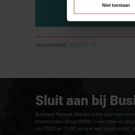
Niet toestaan
Gepubliceerd:
2025-02-13
Sluit aan bij B
Business Netwerk Betuwe is hét business netw
ondernemers elkaar treffen in een open en ong
van 09:00 en 11:00 uur is er een bijeenkomst. N