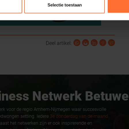
Selectie toestaan
Deel artikel:
usiness Netwerk Betuwe
erk voor de regio Arnhem-Nijmegen waar succesvolle
edwongen setting. Iedere
3e donderdag van de maand
aast het netwerken zijn er ook inspirerende en