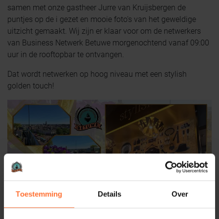
samen met onze gastheer Jurre van Kruijsbergen de
puntjes op de i gezet en mooie foto's van het geweldige
uitzicht gemaakt. Wij zijn er klaar voor om de netwerkers
van Business Netwerk Betuwe morgenochtend vanaf 09:00
uur in de rooftopbar te ontvangen.
Dat wordt netwerken op hoog niveau met een stylish
golden touch!
Toestemming
Details
Over