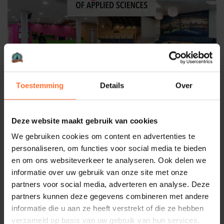
Toestemming
Details
Over
De HAN University of Applied Sciences (voorheen
Hogeschool van Arnhem en Nijmegen) is een brede
Deze website maakt gebruik van cookies
hogeschool en investeert in modern en kwalitatief
We gebruiken cookies om content en advertenties te
onderwijs. De HAN wil studenten laten groeien als
personaliseren, om functies voor social media te bieden
professional én als persoon, maar ook een springplank
en om ons websiteverkeer te analyseren. Ook delen we
bieden naar een betekenisvolle toekomst. Op de campus in
informatie over uw gebruik van onze site met onze
Arnhem en Nijmegen ontdekken meer dan 35.000
partners voor social media, adverteren en analyse. Deze
(internationale) studenten hun toekomst als professional in
partners kunnen deze gegevens combineren met andere
de beroepspraktijk en brengen ruim 3.900 medewerkers
informatie die u aan ze heeft verstrekt of die ze hebben
hun kennis en ambitie tot bloei. De HAN bestaat uit 14
verzameld op basis van uw gebruik van hun services.