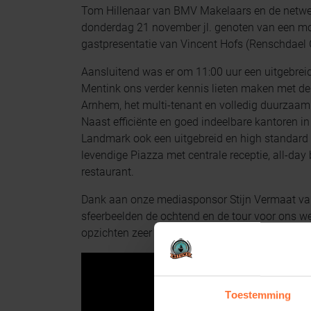
Tom Hillenaar van BMV Makelaars en de netwe
donderdag 21 november jl. genoten van een mo
gastpresentatie van Vincent Hofs (Renschdael G
Aansluitend was er om 11:00 uur een uitgebreid
Mentink ons verder kennis lieten maken met d
Arnhem, het multi-tenant en volledig duurza
Naast efficiënte en goed indeelbare kantoren i
Landmark ook een uitgebreid en high standard 
levendige Piazza met centrale receptie, all-day 
restaurant.
Dank aan onze mediasponsor Stijn Vermaat va
sfeerbeelden de ochtend en de tour voor ons we
opzichten zeer geslaagde bijeenkomst!
Toestemming