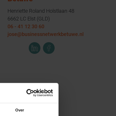
Henriette Roland Holstlaan 48
6662 LC Elst (GLD)
06 - 41 12 30 60
jose@businessnetwerkbetuwe.nl
Over