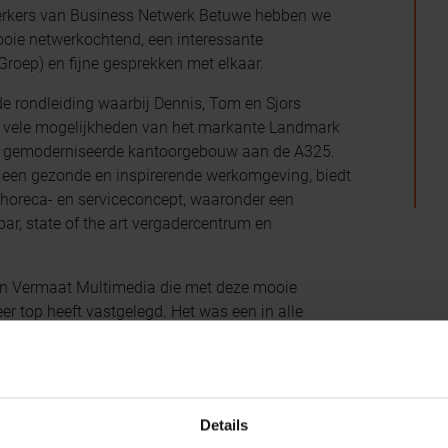
rkers van Business Netwerk Betuwe hebben we
oie netwerkochtend, een interessante
roep) en fijne gesprekken met elkaar.
e rondleiding waarbij Dennis, Tom en Sjors
e vele mogelijkheden van het markante Landmark
am gemoderniseerde kantoorgebouw aan de A325.
n een gezonde en inspirerende werkomgeving, biedt
horeca- en serviceconcept, waaronder een
bar, state of the art vergadercentrum en
n Vermaat Multimedia die met deze mooie
er top heeft vastgelegd. Het was een in alle
Details