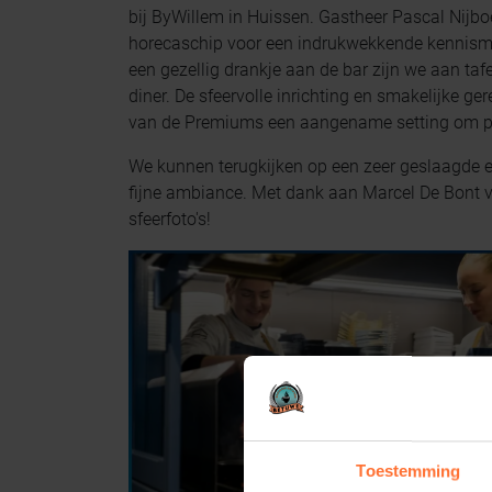
bij ByWillem in Huissen. Gastheer Pascal Nijbo
horecaschip voor een indrukwekkende kennisma
een gezellig drankje aan de bar zijn we aan ta
diner. De sfeervolle inrichting en smakelijke 
van de Premiums een aangename setting om pre
We kunnen terugkijken op een zeer geslaagde e
fijne ambiance. Met dank aan Marcel De Bont 
sfeerfoto's!
Toestemming