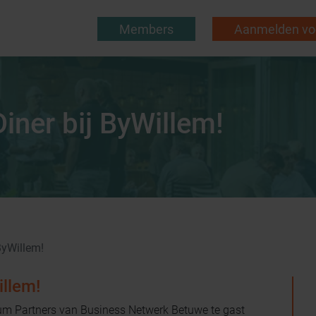
Members
Aanmelden voo
iner bij ByWillem!
ByWillem!
illem!
m Partners van Business Netwerk Betuwe te gast