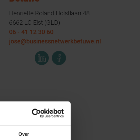
Henriette Roland Holstlaan 48
6662 LC Elst (GLD)
06 - 41 12 30 60
jose@businessnetwerkbetuwe.nl
Over