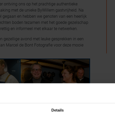
er ontving ons op het prachtige authentieke
king met de unieke ByWillem gastvrijheid. Na
fel gegaan en hebben we genoten van een heerlijk
gerechten boden tezamen met het goede gezelschap
ttig en informeel met elkaar te netwerken.
n gezellige avond met leuke gesprekken in een
van Marcel de Bont Fotografie voor deze mooie
Details