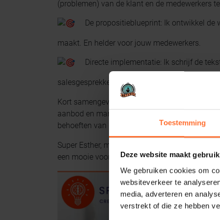
(problemen) van de klant en de medewerkers te
De propositieblueprint: Ik ontwikkel de
maakt. En helder voor jouw medewerkers.
Directe implementatie: Ik schrijf de tek
salesgesprekken. Handig voor jouw salesteam.
Kort samengevat: ik help ondernemers met een 
aanbod en marketing & sales te verhelderen en 
Toestemming
behoeften van hun klanten."
Super Esther, met jouw spontaniteit, passie voor
Deze website maakt gebruik
een mooie voortzetting van onze fijne samenwe
We gebruiken cookies om cont
websiteverkeer te analyseren
media, adverteren en analys
verstrekt of die ze hebben v