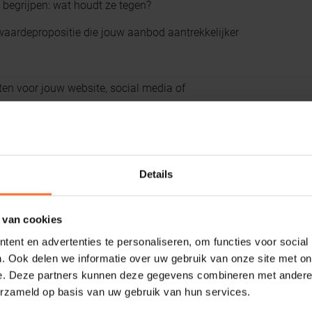
 begrijpen: wat houdt ze tegen?
 waardepropositie die jouw aanbod aantrekkelijker
sten voor jouw website, social media of
complexe dienstverlening om hun strategie,
optimaliseren. Dat begint bij het gedrag en de
Details
 het vak, aandacht en interesse kijken wij uit naar
 van cookies
rking!
ent en advertenties te personaliseren, om functies voor social
. Ook delen we informatie over uw gebruik van onze site met on
e. Deze partners kunnen deze gegevens combineren met andere i
erzameld op basis van uw gebruik van hun services.