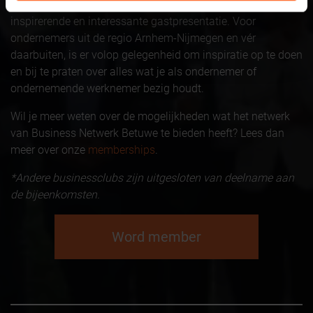
een bijeenkomst. Naast het netwerken zijn er ook
inspirerende en interessante gastpresentatie. Voor
ondernemers uit de regio Arnhem-Nijmegen en vér
daarbuiten, is er volop gelegenheid om inspiratie op te doen
en bij te praten over alles wat je als ondernemer of
ondernemende werknemer bezig houdt.
Wil je meer weten over de mogelijkheden wat het netwerk
van Business Netwerk Betuwe te bieden heeft? Lees dan
meer over onze
memberships
.
*Andere businessclubs zijn uitgesloten van deelname aan
de bijeenkomsten.
Word member