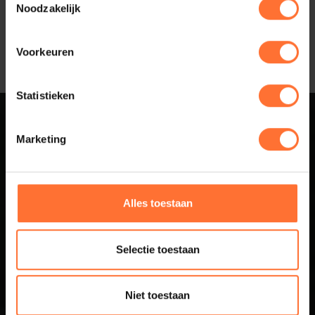
Noodzakelijk
Deel artikel:
Voorkeuren
Statistieken
Sluit aan bij
Marketing
Business Netwerk
Alles toestaan
Betuwe
Selectie toestaan
Business Netwerk Betuwe is hét business netwerk voor de
regio Arnhem-Nijmegen waar succesvolle ondernemers
elkaar treffen in een open en ongedwongen setting. Iedere
Niet toestaan
3e donderdag van de maand
van 09:00 en 11:00 uur is er