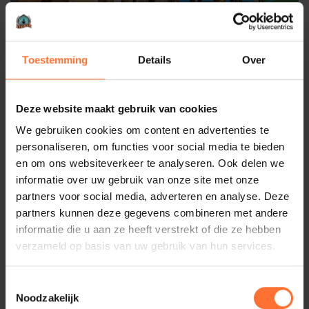
Toestemming
Details
Over
Deze website maakt gebruik van cookies
Na het welkomstwoord en de korte presentatie van
sterrenkok Niven Kunz van restaurant Triptyque,
We gebruiken cookies om content en advertenties te
verplaatsen we ons naar de vijfde etage van het hotel om
personaliseren, om functies voor social media te bieden
aansluitend te netwerken op het prachtige dakterras BLOU
en om ons websiteverkeer te analyseren. Ook delen we
en laten we ons verrassen door het fenomenale uitzicht
informatie over uw gebruik van onze site met onze
over de binnenstad van Arnhem. BLOU Rooftop bar is dé
partners voor social media, adverteren en analyse. Deze
hotspot van Arnhem en staat voor vrolijkheid, gezelligheid
partners kunnen deze gegevens combineren met andere
en professionaliteit. Laat de zomer maar komen!
informatie die u aan ze heeft verstrekt of die ze hebben
verzameld op basis van uw gebruik van hun services.
Gepubliceerd:
2022-06-13
Deel artikel:
Toestemmingsselectie
Noodzakelijk