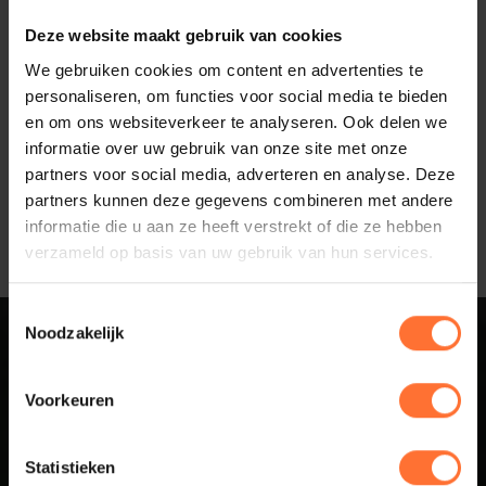
Deze website maakt gebruik van cookies
We gebruiken cookies om content en advertenties te
personaliseren, om functies voor social media te bieden
en om ons websiteverkeer te analyseren. Ook delen we
Gepubliceerd:
2023-03-29
informatie over uw gebruik van onze site met onze
partners voor social media, adverteren en analyse. Deze
Deel artikel:
partners kunnen deze gegevens combineren met andere
informatie die u aan ze heeft verstrekt of die ze hebben
verzameld op basis van uw gebruik van hun services.
Toestemmingsselectie
Noodzakelijk
Sluit aan bij
Voorkeuren
Business Netwerk
Statistieken