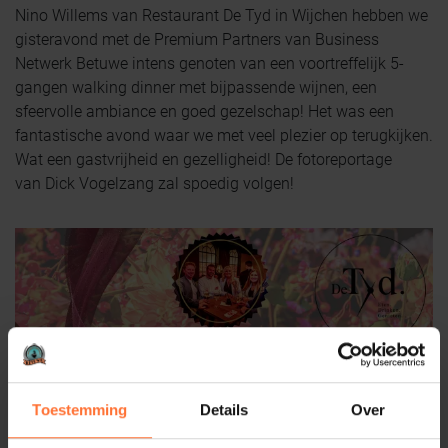
Nino Willems van Restaurant De Tyd in Wijchen hebben we
gisteravond met de Premium Partners van Business
Netwerk Betuwe intens genoten van een voortreffelijk 5-
gangen walking dinner met bijpassende wijnen, een
sfeervolle ambiance en goed gezelschap! Het was een
fantastische avond waar we met veel plezier op terugkijken.
Wat een gastvrijheid en gezelligheid! De fotoreportage
van Dick Vogelzang zal spoedig volgen!
Toestemming
Details
Over