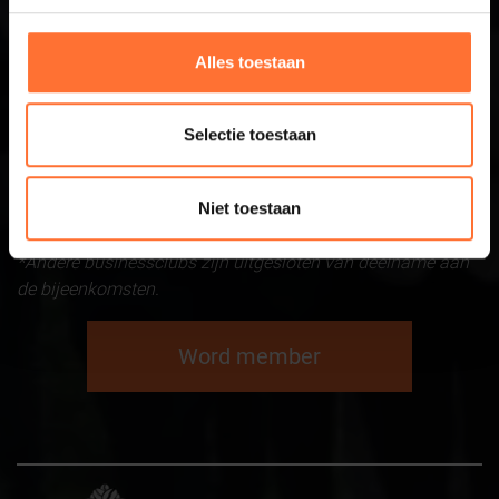
inspirerende en interessante gastpresentatie. Voor
ondernemers uit de regio Arnhem-Nijmegen en vér
Alles toestaan
daarbuiten, is er volop gelegenheid om inspiratie op te doen
en bij te praten over alles wat je als ondernemer of
ondernemende werknemer bezig houdt.
Selectie toestaan
Wil je meer weten over de mogelijkheden wat het netwerk
van Business Netwerk Betuwe te bieden heeft? Lees dan
Niet toestaan
meer over onze
memberships
.
*Andere businessclubs zijn uitgesloten van deelname aan
de bijeenkomsten.
Word member