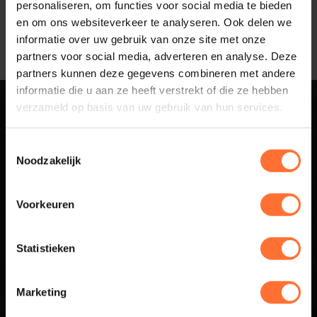
Deel artikel:
personaliseren, om functies voor social media te bieden
en om ons websiteverkeer te analyseren. Ook delen we
informatie over uw gebruik van onze site met onze
partners voor social media, adverteren en analyse. Deze
partners kunnen deze gegevens combineren met andere
informatie die u aan ze heeft verstrekt of die ze hebben
verzameld op basis van uw gebruik van hun services.
Sluit aan bij
Toestemmingsselectie
Business Netwerk
Noodzakelijk
Betuwe
Voorkeuren
Business Netwerk Betuwe is hét business netwerk voor de
Statistieken
regio Arnhem-Nijmegen waar succesvolle ondernemers
elkaar treffen in een open en ongedwongen setting. Iedere
3e donderdag van de maand
van 09:00 en 11:00 uur is er
Marketing
een bijeenkomst. Naast het netwerken zijn er ook