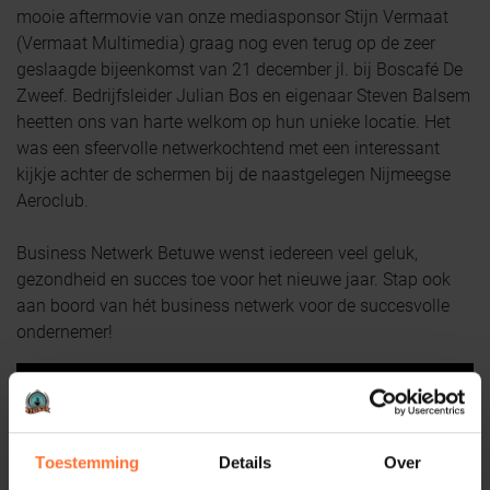
mooie aftermovie van onze mediasponsor Stijn Vermaat
(Vermaat Multimedia) graag nog even terug op de zeer
geslaagde bijeenkomst van 21 december jl. bij Boscafé De
Zweef. Bedrijfsleider Julian Bos en eigenaar Steven Balsem
heetten ons van harte welkom op hun unieke locatie. Het
was een sfeervolle netwerkochtend met een interessant
kijkje achter de schermen bij de naastgelegen Nijmeegse
Aeroclub.
Business Netwerk Betuwe wenst iedereen veel geluk,
gezondheid en succes toe voor het nieuwe jaar. Stap ook
aan boord van hét business netwerk voor de succesvolle
ondernemer!
Toestemming
Details
Over