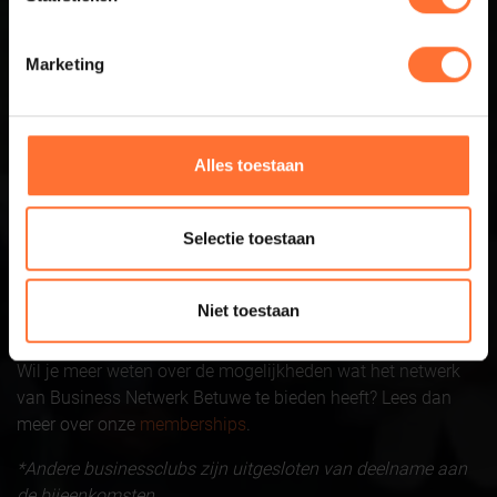
Betuwe
Marketing
Business Netwerk Betuwe is hét business netwerk voor de
regio Arnhem-Nijmegen waar succesvolle ondernemers
elkaar treffen in een open en ongedwongen setting. Iedere
Alles toestaan
3e donderdag van de maand
van 09:00 en 11:00 uur is er
een bijeenkomst. Naast het netwerken zijn er ook
inspirerende en interessante gastpresentatie. Voor
Selectie toestaan
ondernemers uit de regio Arnhem-Nijmegen en vér
daarbuiten, is er volop gelegenheid om inspiratie op te doen
en bij te praten over alles wat je als ondernemer of
Niet toestaan
ondernemende werknemer bezig houdt.
Wil je meer weten over de mogelijkheden wat het netwerk
van Business Netwerk Betuwe te bieden heeft? Lees dan
meer over onze
memberships
.
*Andere businessclubs zijn uitgesloten van deelname aan
de bijeenkomsten.