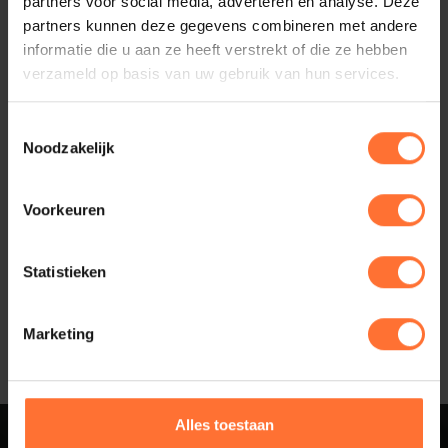
partners voor social media, adverteren en analyse. Deze
partners kunnen deze gegevens combineren met andere
informatie die u aan ze heeft verstrekt of die ze hebben
verzameld op basis van uw gebruik van hun services.
Toestemmingsselectie
Noodzakelijk
Voorkeuren
Gepubliceerd:
2025-02-25
Statistieken
Deel artikel:
Marketing
Alles toestaan