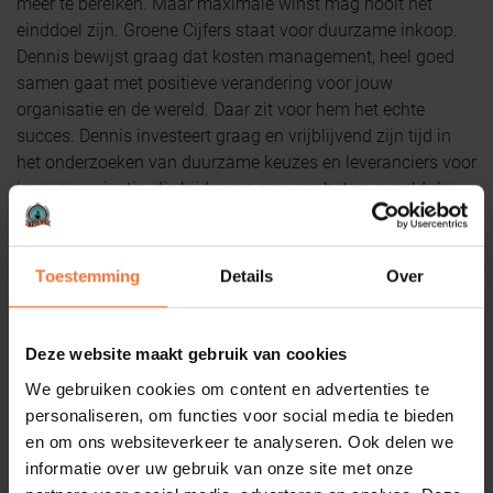
meer te bereiken. Maar maximale winst mag nooit het
einddoel zijn. Groene Cijfers staat voor duurzame inkoop.
Dennis bewijst graag dat kosten management, heel goed
samen gaat met positieve verandering voor jouw
organisatie en de wereld. Daar zit voor hem het echte
succes. Dennis investeert graag en vrijblijvend zijn tijd in
het onderzoeken van duurzame keuzes en leveranciers voor
jouw organisatie, die bijdragen aan een betere wereld, én
kostenefficient zijn.
Passievolle ondernemers met idealen ontvangen wij graag
Toestemming
Details
Over
bij
Business Netwerk Betuwe
. Super Dennis, dat jij ook voor
het Partnerschap hebt gekozen. Voel je welkom en thuis bij
onze leuke netwerkclub met fijne ondernemers. Op naar een
Deze website maakt gebruik van cookies
mooie duurzame samenwerking!
We gebruiken cookies om content en advertenties te
personaliseren, om functies voor social media te bieden
en om ons websiteverkeer te analyseren. Ook delen we
informatie over uw gebruik van onze site met onze