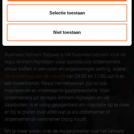
Sluit aan bij
Selectie toestaan
Business Netwerk
Niet toestaan
Betuwe
Business Netwerk Betuwe is hét business netwerk voor de
regio Arnhem-Nijmegen waar succesvolle ondernemers
elkaar treffen in een open en ongedwongen setting. Iedere
3e donderdag van de maand
van 09:00 en 11:00 uur is er
een bijeenkomst. Naast het netwerken zijn er ook
inspirerende en interessante gastpresentatie. Voor
ondernemers uit de regio Arnhem-Nijmegen en vér
daarbuiten, is er volop gelegenheid om inspiratie op te doen
en bij te praten over alles wat je als ondernemer of
ondernemende werknemer bezig houdt.
Wil je meer weten over de mogelijkheden wat het netwerk