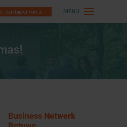
MENU
r een bijeenkomst
emas!
Business Netwerk
Betuwe