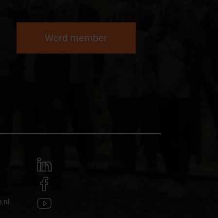
Word member
.nl