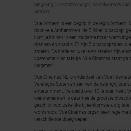
Singeling (Theatermanager) de netwerkers van
Arnhem.
Vue Arnhem is een begrip in de regio Arnhem. M
door vele Arnhemmers ‘de Blikken bioscoop’ ge
kom je binnen in een moderne maar warm ingeri
dranken en snacks. Er zijn 5 bioscoopzalen, di
stoelen. De brede en luxe leren stoelen zijn elekt
voetensteun en tafeltje. Vue Cinemas staat garan
vergeten!
Vue Cinemas NL is onderdeel van Vue Internati
Verenigde Staten en één van de belangrijkste s
entertainment. Verdeeld over 10 landen heeft
werknemers en is daarmee de grootste bioscoop
geschikt voor zakelijke bijeenkomsten, digitale
workshops. Vue Cinemas organiseert regelmatig
verschillende doelgroepen.
Neem volgende week ook plaats in één van de co