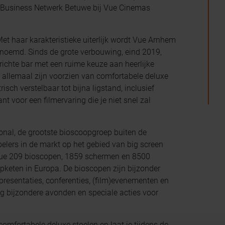
 Business Netwerk Betuwe bij Vue Cinemas
et haar karakteristieke uiterlijk wordt Vue Arnhem
noemd. Sinds de grote verbouwing, eind 2019,
chte bar met een ruime keuze aan heerlijke
e allemaal zijn voorzien van comfortabele deluxe
risch verstelbaar tot bijna ligstand, inclusief
t voor een filmervaring die je niet snel zal
onal, de grootste bioscoopgroep buiten de
pelers in de markt op het gebied van big screen
 Vue 209 bioscopen, 1859 schermen en 8500
keten in Europa. De bioscopen zijn bijzonder
 presentaties, conferenties, (film)evenementen en
 bijzondere avonden en speciale acties voor
mfortabele deluxe stoelen en laat je tijdens de