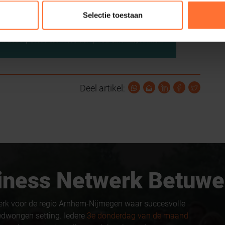
Selectie toestaan
Deel artikel:
usiness Netwerk Betuwe
erk voor de regio Arnhem-Nijmegen waar succesvolle
edwongen setting. Iedere
3e donderdag van de maand