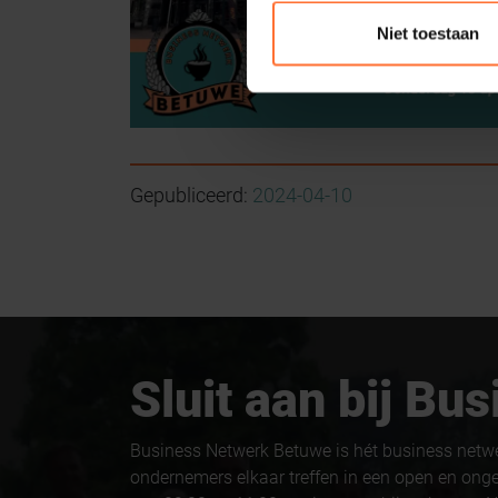
Niet toestaan
Gepubliceerd:
2024-04-10
Sluit aan bij B
Business Netwerk Betuwe is hét business netw
ondernemers elkaar treffen in een open en ong