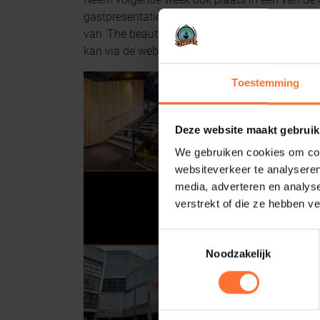
gastpresentatie van onze gastspreker Daanoe 
van 'The beauty of forbidden, decayed and ab
kan via de website van Business Netwerk Betu
Toestemming
Deze website maakt gebruik
We gebruiken cookies om cont
websiteverkeer te analyseren
media, adverteren en analys
verstrekt of die ze hebben v
Toestemmingsselectie
Noodzakelijk