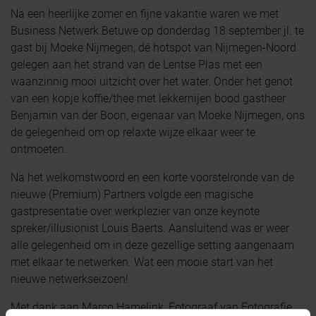
Na een heerlijke zomer en fijne vakantie waren we met
Business Netwerk Betuwe op donderdag 18 september jl. te
gast bij Moeke Nijmegen, dé hotspot van Nijmegen-Noord
gelegen aan het strand van de Lentse Plas met een
waanzinnig mooi uitzicht over het water. Onder het genot
van een kopje koffie/thee met lekkernijen bood gastheer
Benjamin van der Boon, eigenaar van Moeke Nijmegen, ons
de gelegenheid om op relaxte wijze elkaar weer te
ontmoeten.
Na het welkomstwoord en een korte voorstelronde van de
nieuwe (Premium) Partners volgde een magische
gastpresentatie over werkplezier van onze keynote
spreker/illusionist Louis Baerts. Aansluitend was er weer
alle gelegenheid om in deze gezellige setting aangenaam
met elkaar te netwerken. Wat een mooie start van het
nieuwe netwerkseizoen!
Met dank aan Marco Hamelink, Fotograaf van Fotografie