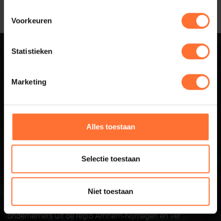
Voorkeuren
Statistieken
Sluit aan bij
Marketing
Business Netwerk
Betuwe
Alles toestaan
Business Netwerk Betuwe is hét business netwerk voor de
regio Arnhem-Nijmegen waar succesvolle ondernemers
Selectie toestaan
elkaar treffen in een open en ongedwongen setting. Iedere
3e donderdag van de maand
van 09:00 en 11:00 uur is er
Niet toestaan
een bijeenkomst. Naast het netwerken zijn er ook
inspirerende en interessante gastpresentatie. Voor
ondernemers uit de regio Arnhem-Nijmegen en vér