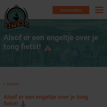
Aanmelden
Alsof er een engeltje over je
tong fietst! ⛪️
Nieuws
Alsof er een engeltje over je tong
fietst! ⛪️