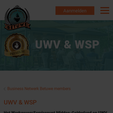
Aanmelden
UWV & WSP
Business Netwerk Betuwe members
UWV & WSP
Het WerkgeversServicepunt Midden-Gelderland en UWV