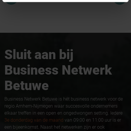
Sluit aan bij
Business Netwerk
Betuwe
Business Netwerk Betuwe is hét business netwerk voor de
regio Arnhem-Nijmegen waar succesvolle ondernemers
elkaar treffen in een open en ongedwongen setting. Iedere
3e donderdag van de maand
van 09:00 en 11:00 uur is er
een bijeenkomst. Naast het netwerken zijn er ook