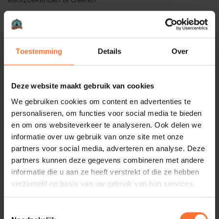
Benieuwd hoe wij je kunnen helpen? We komen altijd graag
met werkgevers en ondernemers in contact en zijn altijd
bereikbaar voor hulp en advies.
Toestemming
Details
Over
Annuska Sip, Manager Werkgeversdienstverlening UWV
en manager WerkgeversServicepunt (WSP) Midden
Gelderland
Deze website maakt gebruik van cookies
We gebruiken cookies om content en advertenties te
Annuska Sip
personaliseren, om functies voor social media te bieden
en om ons websiteverkeer te analyseren. Ook delen we
informatie over uw gebruik van onze site met onze
partners voor social media, adverteren en analyse. Deze
partners kunnen deze gegevens combineren met andere
informatie die u aan ze heeft verstrekt of die ze hebben
verzameld op basis van uw gebruik van hun services.
Toestemmingsselectie