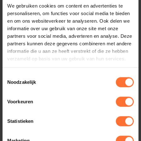
vallen misschien iets meer in het niet of jouw talenten
We gebruiken cookies om content en advertenties te
liggen toch op een iets ander gebied. Online content zorgt
personaliseren, om functies voor social media te bieden
ervoor dat jouw bedrijf op de kaart wordt gezet. Het is dé
en om ons websiteverkeer te analyseren. Ook delen we
manier om te laten zien wie je bent en waar je voor staat!
informatie over uw gebruik van onze site met onze
Let’s DO Events is jouw samenwerkingspartner in de online
partners voor social media, adverteren en analyse. Deze
content. Met onze creativiteit, passie en daadwerkelijke
partners kunnen deze gegevens combineren met andere
interesse in jouw bedrijf zorgen wij ervoor dat jouw online
informatie die u aan ze heeft verstrekt of die ze hebben
content on point is, maar ook een onderdeel is waar je trots
verzameld op basis van uw gebruik van hun services.
op kan zijn. De social media is sterk waardoor je daar ook
echt gebruik van moet maken. Samen gaan we kijken wat
Toestemmingsselectie
bij jou past en in welke frequentie wij online content voor
Noodzakelijk
jou gaan creëren.
Voorkeuren
Statistieken
Marketing