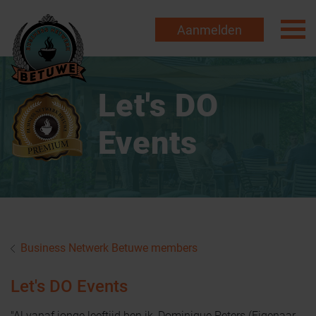
Aanmelden
Let's DO
Events
Business Netwerk Betuwe members
Let's DO Events
"Al vanaf jonge leeftijd ben ik, Dominique Peters (Eigenaar