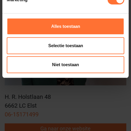
Alles toestaan
Selectie toestaan
Niet toestaan
H. R. Holstlaan 48
6662 LC Elst
06-15171499
Ga naar onze website