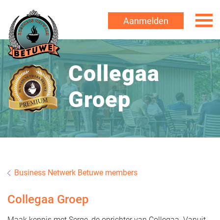
Aanmelden
Collegaa
Groep
Business Netwerk Betuwe members
Collegaa Groep
Maak kennis met Serge, de oprichter van Collegaa. Vanuit