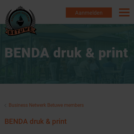
Aanmelden
BENDA druk & print
Business Netwerk Betuwe members
BENDA druk & print