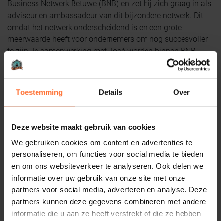
Business Netwerk Betuwe (BNB) en zet hij zich graag in als
adviseur en ambassadeur van dit bijzondere netwerk. Dit
omdat het netwerk onderscheidend is en een grote
meerwaarde heeft voor ondernemers om nog succesvoller
te zijn. In samenwerking met José worden binnen BNB
ongedwongen verbindingen en samenwerkingen tot stand
gebracht. Daarmee wordt een uniek en steeds boeiend
netwerk-platform geboden voor ondernemers uit allerlei
Toestemming
Details
Over
branches in de regio Arnhem/Nijmegen en ook zeker
daarbuiten.
Deze website maakt gebruik van cookies
Vanzelfsprekend is Frank als adviseur altijd bereid om
vragen te beantwoorden. Dus voel je vrij om contact op te
We gebruiken cookies om content en advertenties te
nemen met Frank via:
frank@businessnetwerkbetuwe.nl
.
personaliseren, om functies voor social media te bieden
en om ons websiteverkeer te analyseren. Ook delen we
informatie over uw gebruik van onze site met onze
partners voor social media, adverteren en analyse. Deze
partners kunnen deze gegevens combineren met andere
informatie die u aan ze heeft verstrekt of die ze hebben