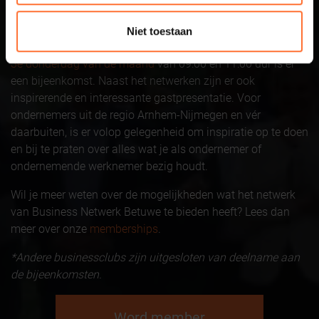
Business Netwerk Betuwe is hét business netwerk voor de
regio Arnhem-Nijmegen waar succesvolle ondernemers
Niet toestaan
elkaar treffen in een open en ongedwongen setting. Iedere
3e donderdag van de maand
van 09:00 en 11:00 uur is er
een bijeenkomst. Naast het netwerken zijn er ook
inspirerende en interessante gastpresentatie. Voor
ondernemers uit de regio Arnhem-Nijmegen en vér
daarbuiten, is er volop gelegenheid om inspiratie op te doen
en bij te praten over alles wat je als ondernemer of
ondernemende werknemer bezig houdt.
Wil je meer weten over de mogelijkheden wat het netwerk
van Business Netwerk Betuwe te bieden heeft? Lees dan
meer over onze
memberships
.
*Andere businessclubs zijn uitgesloten van deelname aan
de bijeenkomsten.
Word member