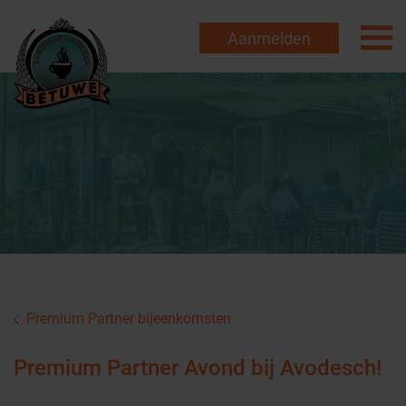
Aanmelden
Premium Partner bijeenkomsten
Premium Partner Avond bij Avodesch!