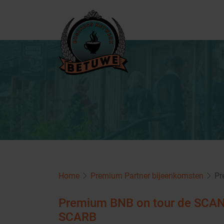
Home
Premium Partner bijeenkomsten
Pr
Premium BNB on tour de SCANAT
SCARB