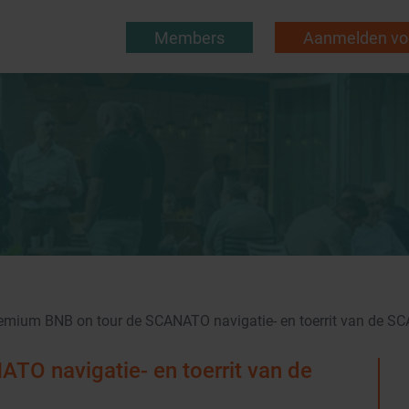
Members
Aanmelden voo
emium BNB on tour de SCANATO navigatie- en toerrit van de S
O navigatie- en toerrit van de