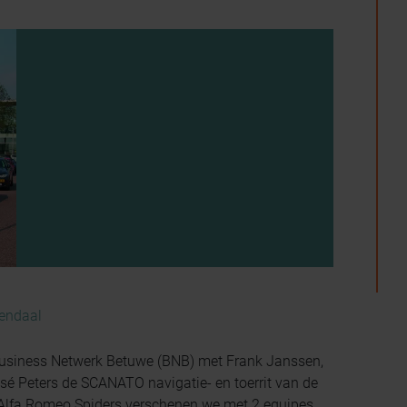
endaal
usiness Netwerk Betuwe (BNB) met Frank Janssen,
sé Peters de SCANATO navigatie- en toerrit van de
Alfa Romeo Spiders verschenen we met 2 equipes