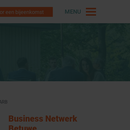
MENU
r een bijeenkomst
CARB
Business Netwerk
Betuwe