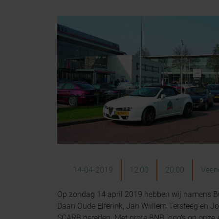
14-04-2019
12:00
20:00
Veen
Op zondag 14 april 2019 hebben wij namens B
Daan Oude Elferink, Jan Wiillem Tersteeg en Jo
SCARB gereden. Met grote BNB logo's op onze 