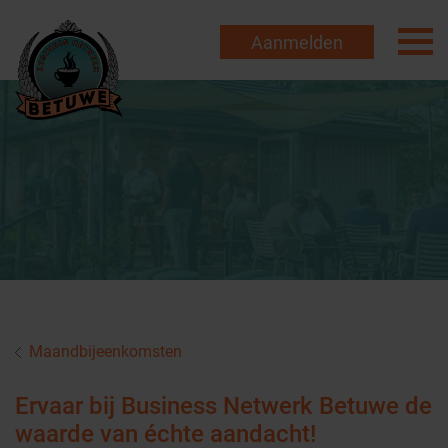
Aanmelden
Maandbijeenkomsten
Ervaar bij Business Netwerk Betuwe de
waarde van échte aandacht!