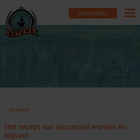
Aanmelden
Academy
Het recept van succesvol worden én
blijven!