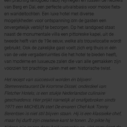
een prachtig landgoed nabij Nijmegen en tussen de heuvels
van Berg en Dal, een perfecte uitvalsbasis voor mooie fiets-
en wandeltochten. Een luxe hotel met diverse
mogelijkheden voor ontspanning om de gasten een
onvergetelijk verblijf te bezorgen. Op het landgoed staat
naast de monumentale villa een pittoreske kapel, uit de
tweede helft van de 19e eeuw, welke als trouwlocatie wordt
gebruikt. Ook de zakelijke gast voelt zich erg thuis in één
van de vele vergaderruimtes die het hotel te bieden heeft,
van moderne en luxueuze zalen die van alle gemakken zijn
voorzien tot prachtige zalen met een historische twist.
Het recept van succesvol worden én blijven!
Sterrenrestaurant De Kromme Dissel, onderdeel van
Fletcher Hotels, is een stukje Nederlandse culinaire
geschiedenis. Hier prijkt namelijk al onafgebroken sinds
1971 een MICHELIN ster! De ervaren Chef-kok Tonny
Berentsen is niet stil blijven staan. Hij is een klassieke chef,
maar hij durft zijn creatieve kant te tonen. Zo pikte hij