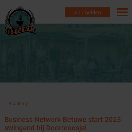
Aanmelden
Academy
Business Netwerk Betuwe start 2023
swingend bij Doornroosje!